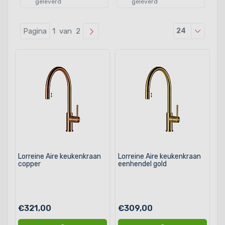
geleverd
geleverd
Producten
Pagina
1 van 2
24
Lorreine Aire keukenkraan
Lorreine Aire keukenkraan
copper
eenhendel gold
€321,00
€309,00