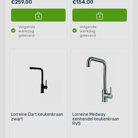
€259,00
€154,00
Volgende
Volgende
werkdag
werkdag
geleverd
geleverd
Lorreine Dart keukenkraan
Lorreine Medway
zwart
eenhendel keukenkraan
RVS