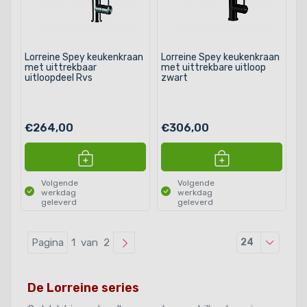
Lorreine Spey keukenkraan
Lorreine Spey keukenkraan
met uittrekbaar
met uittrekbare uitloop
uitloopdeel Rvs
zwart
€264,00
€306,00
Volgende
Volgende
werkdag
werkdag
geleverd
geleverd
Producten
Pagina
1 van 2
24
De Lorreine series