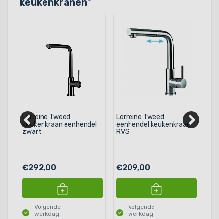
keukenkranen
"
el
Lorreine Tweed
Lorreine Tweed
Lo
keukenkraan eenhendel
eenhendel keukenkraan
ee
zwart
RVS
RV
€292,00
€209,00
€
Volgende
Volgende
werkdag
werkdag