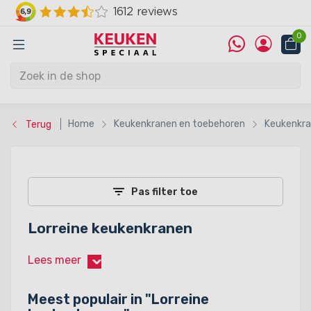
0
Home
Keukenkranen en toebehoren
Keukenkr
Terug
Pas filter toe
Lorreine keukenkranen
Lees meer
›
Meest populair in "
Lorreine