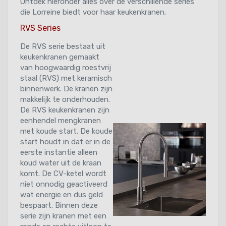
Ontdek hieronder alles over de verschillende series
die Lorreine biedt voor haar keukenkranen.
RVS Series
De RVS serie bestaat uit
keukenkranen gemaakt
van hoogwaardig roestvrij
staal (RVS) met keramisch
binnenwerk. De kranen zijn
makkelijk te onderhouden.
De RVS keukenkranen zijn
eenhendel mengkranen
met koude start. De koude
start houdt in dat er in de
eerste instantie alleen
koud water uit de kraan
komt. De CV-ketel wordt
niet onnodig geactiveerd
wat energie en dus geld
bespaart. Binnen deze
serie zijn kranen met een