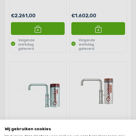
€2.261,00
€1.602,00
Volgende
Volgende
werkdag
werkdag
geleverd
geleverd
Quooker Classic Fusion
Quooker Classic Fusion
Wij gebruiken cookies
square RVS met Combi+
square RVS met Pro3
reservoir
reservoir