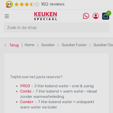
0
Home
Quooker
Quooker Fusion
Quooker Cla
Terug
Twijfel over het juiste reservoir?
PRO3
– 3 liter kokend water • snel & zuinig
Combi
– 7 liter kokend + warm water • ideaal
zonder warmwaterleiding
Combi+
– 7 liter kokend water + onbeperkt
warm water via boiler