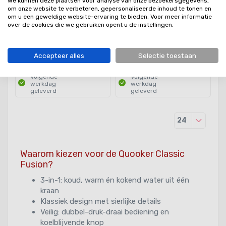
We kunnen deze plaatsen voor analyse van onze bezoekersgegevens,
om onze website te verbeteren, gepersonaliseerde inhoud te tonen en
om u een geweldige website-ervaring te bieden. Voor meer informatie
over de cookies die we gebruiken opent u de instellingen.
€1.602,00
€1.356,00
Accepteer alles
Selectie toestaan
Volgende
Volgende
werkdag
werkdag
geleverd
geleverd
Producten
24
Waarom kiezen voor de Quooker Classic
Fusion?
3-in-1: koud, warm én kokend water uit één
kraan
Klassiek design met sierlijke details
Veilig: dubbel-druk-draai bediening en
koelblijvende knop