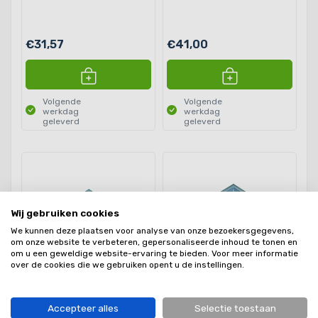
€31,57
€41,00
Volgende
Volgende
werkdag
werkdag
geleverd
geleverd
Wij gebruiken cookies
We kunnen deze plaatsen voor analyse van onze bezoekersgegevens,
om onze website te verbeteren, gepersonaliseerde inhoud te tonen en
om u een geweldige website-ervaring te bieden. Voor meer informatie
over de cookies die we gebruiken opent u de instellingen.
Bestekindeling 54x44 cm
Bestekindeling 54x48 cm
Accepteer alles
Selectie toestaan
Excellent kleur Zilvergrijs
Vario kleur Zilvergrijs