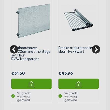
at
Backboardsaver
Franke afdruiprooster rol
Ke
60x20cm met montage
kleur Rvs/Zwart
Ac
set kleur
Pl
RVS/transparant
90
€31,50
€43,96
€
Volgende
Volgende
werkdag
werkdag
geleverd
geleverd