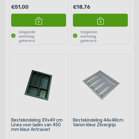
€51,00
€18,76
Volgende
Volgende
werkdag
werkdag
geleverd
geleverd
Bestekindeling 39x49 cm
Bestekindeling 44x48cm
Linea voor lades van 450
Varion kleur Zilvergrijs
mm kleur Antraciet