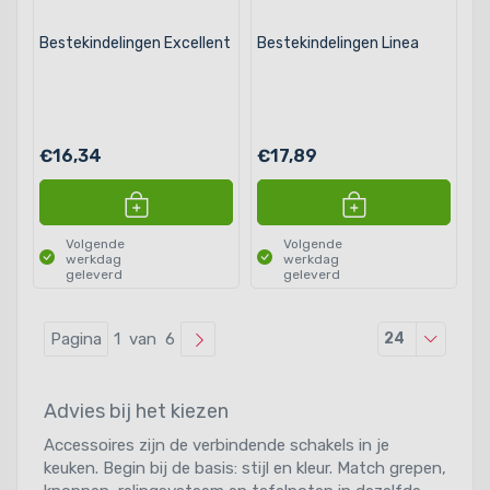
Bestekindelingen Excellent
Bestekindelingen Linea
€16,34
€17,89
Volgende
Volgende
werkdag
werkdag
geleverd
geleverd
Producten
Pagina
1 van 6
24
Advies bij het kiezen
Accessoires zijn de verbindende schakels in je
keuken. Begin bij de basis: stijl en kleur. Match grepen,