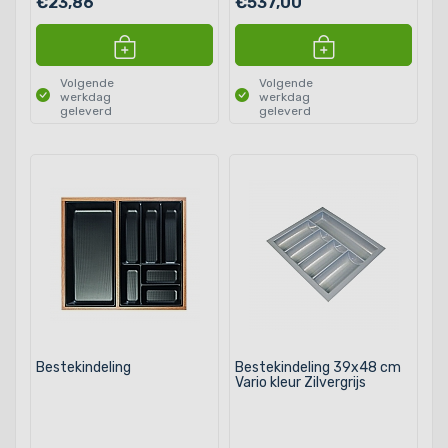
€23,86
€537,00
Volgende
Volgende
werkdag
werkdag
geleverd
geleverd
Bestekindeling
Bestekindeling 39x48 cm
Vario kleur Zilvergrijs