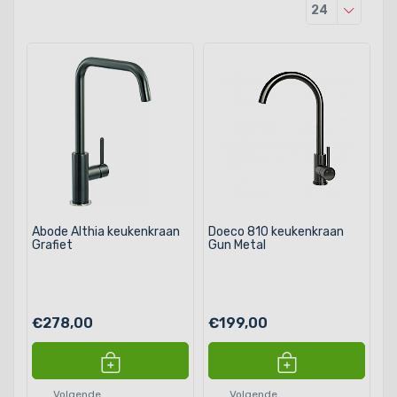
Producten
24
Abode Althia keukenkraan
Doeco 810 keukenkraan
Grafiet
Gun Metal
€278,00
€199,00
Volgende
Volgende