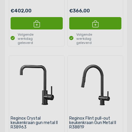
€402,00
€366,00
Volgende
Volgende
werkdag
werkdag
geleverd
geleverd
Reginox Crystal
Reginox Flint pull-out
keukenkraan gun metal II
keukenkraan Gun Metal II
R38963
R38819