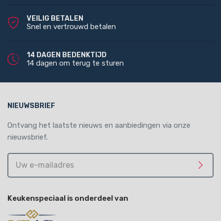
VEILIG BETALEN
Snel en vertrouwd betalen
14 DAGEN BEDENKTIJD
14 dagen om terug te sturen
NIEUWSBRIEF
Ontvang het laatste nieuws en aanbiedingen via onze
nieuwsbrief.
Uw
e-
Meld 
mailadres
Keukenspeciaal is onderdeel van