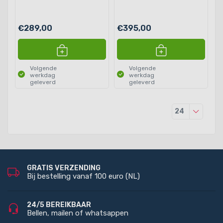
€289,00
€395,00
Volgende
Volgende
werkdag
werkdag
geleverd
geleverd
Producten
24
GRATIS VERZENDING
Bij bestelling vanaf 100 euro (NL)
24/5 BEREIKBAAR
Bellen, mailen of whatsappen