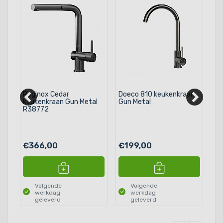
Reginox Cedar
Doeco 810 keukenkraan
Lo
II
keukenkraan Gun Metal
Gun Metal
ke
R38772
€366,00
€199,00
€
Volgende
Volgende
werkdag
werkdag
geleverd
geleverd