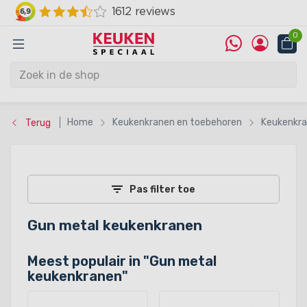
0
Home
Keukenkranen en toebehoren
Keukenkr
Terug
Pas filter toe
Gun metal keukenkranen
Meest populair in "
Gun metal
keukenkranen
"