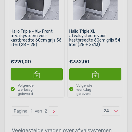
Hailo Triple - XL- Front
Hailo Triple XL
afvalsysteem voor
afvalsysteem voor
kastbreedte 60cm grijs 56
kastbreedte 60cm grijs 54
liter (28 + 28)
liter (28 + 2x13)
€220,00
€332,00
Volgende
Volgende
werkdag
werkdag
geleverd
geleverd
Producten
Pagina
1 van 2
24
Veelgestelde vragen over afvalsystemen