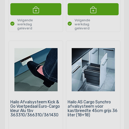
Volgende
Volgende
werkdag
werkdag
geleverd
geleverd
Hailo Afvalsysteem Kick &
Hailo AS Cargo Synchro
Go Voetpedaal Euro-Cargo
afvalsysteem voor
kleur Alu tbv
kastbreedte 45cm grijs 36
363310/366310/361430
liter (18+18)