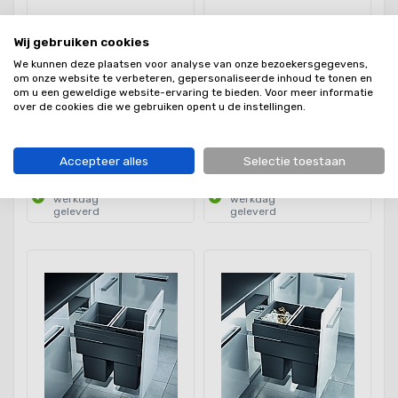
Hailo Euro Cargo 600
Hailo Euro Cargo Front
afvalsysteem voor
afvalsysteem voor
Wij gebruiken cookies
kastbreedte 60cm grijs 90
kastbreedte 30cm grijs 45
liter (2x35+2x10)
liter (1x38+1x7)
We kunnen deze plaatsen voor analyse van onze bezoekersgegevens,
om onze website te verbeteren, gepersonaliseerde inhoud te tonen en
om u een geweldige website-ervaring te bieden. Voor meer informatie
over de cookies die we gebruiken opent u de instellingen.
€292,00
€88,00
Accepteer alles
Selectie toestaan
Volgende
Volgende
werkdag
werkdag
geleverd
geleverd