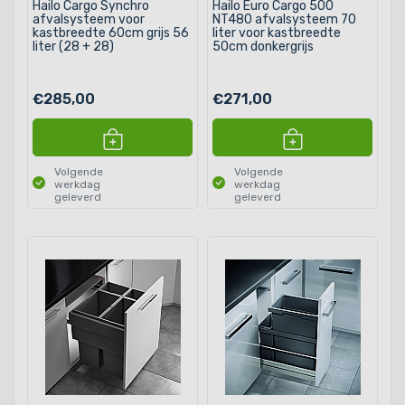
Hailo Cargo Synchro
Hailo Euro Cargo 500
afvalsysteem voor
NT480 afvalsysteem 70
kastbreedte 60cm grijs 56
liter voor kastbreedte
liter (28 + 28)
50cm donkergrijs
€285,00
€271,00
Volgende
Volgende
werkdag
werkdag
geleverd
geleverd