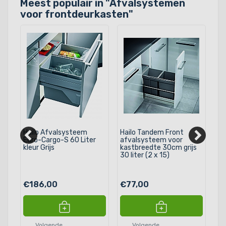
Meest populair in "
Afvalsystemen
voor frontdeurkasten
"
Hailo Afvalsysteem
Hailo Tandem Front
Ha
Euro-Cargo-S 60 Liter
afvalsysteem voor
af
kleur Grijs
kastbreedte 30cm grijs
ka
30 liter (2 x 15)
90
€186,00
€77,00
€
Volgende
Volgende