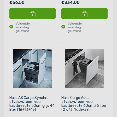
€56,50
€334,00
Volgende
Volgende
werkdag
werkdag
geleverd
geleverd
Hailo AS Cargo Synchro
Hailo Cargo Aqua
afvalsysteem voor
afvalsysteem voor
kastbreedte 50cm grijs 44
kastbreedte 60cm 26 liter
liter (18+13+13)
(2 x 13, 1x deksel)