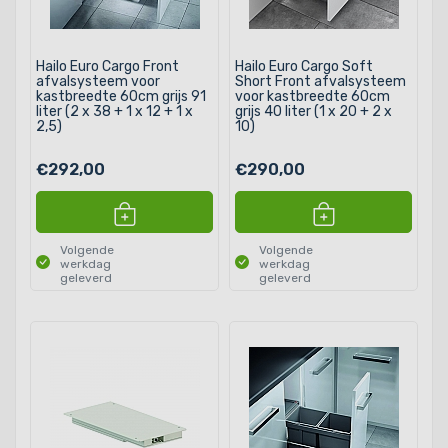
Hailo Euro Cargo Front
Hailo Euro Cargo Soft
afvalsysteem voor
Short Front afvalsysteem
kastbreedte 60cm grijs 91
voor kastbreedte 60cm
liter (2 x 38 + 1 x 12 + 1 x
grijs 40 liter (1 x 20 + 2 x
2,5)
10)
€292,00
€290,00
Volgende
Volgende
werkdag
werkdag
geleverd
geleverd