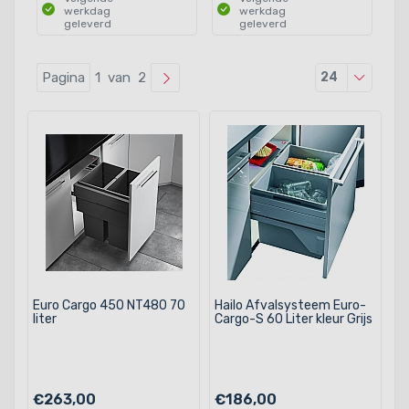
werkdag
werkdag
geleverd
geleverd
Producten
Pagina
1 van 2
24
Euro Cargo 450 NT480 70
Hailo Afvalsysteem Euro-
liter
Cargo-S 60 Liter kleur Grijs
€263,00
€186,00