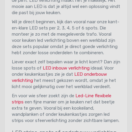
de plint: LED verlichting maakt het je makkelijk. Het
mooie aan LED is dat je altijd wel een oplossing vindt
die past bij jouw keuken.
Wil je direct beginnen, kijk dan vooral naar onze kant-
en-klare LED sets per 2, 3, 4, 5 of 6 spots. Die
monteer je zo met de meegeleverde trafo. Vooral
voor keuken led verlichting boven een werkblad zijn
deze sets populair omdat je direct goede verlichting
hebt zonder losse onderdelen te combineren.
Liever exact zelf bepalen waar je licht komt? Dan zijn
losse spots of
LED inbouw verlichting
ideaal. Voor
onder keukenkastjes zie je dat
LED onderbouw
verlichting
het meest gekozen wordt, omdat je het
licht mooi gelijkmatig over het werkblad verdeelt.
En voor wie sfeer zoekt zijn de
Led-Line flexibele
strips
een fijne manier om je keuken net dat beetje
extra te geven. Vooral bij een kookeiland,
wandplanken of onder keukenkastjes zorgen led
strips voor sfeerverlichting zonder zichtbare lampen.