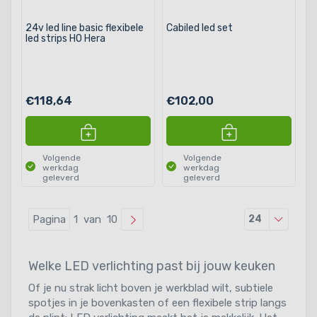
24v led line basic flexibele
Cabiled led set
led strips HO Hera
€118,64
€102,00
Volgende
Volgende
werkdag
werkdag
geleverd
geleverd
Producten
Pagina
1 van 10
24
Welke LED verlichting past bij jouw keuken
Of je nu strak licht boven je werkblad wilt, subtiele
spotjes in je bovenkasten of een flexibele strip langs