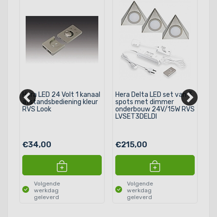
Hera LED 24 Volt 1 kanaal
Hera Delta LED set van 3
He
afstandsbediening kleur
spots met dimmer
24
RVS Look
onderbouw 24V/15W RVS
+D
LVSET3DELDI
LV
€34,00
€215,00
€
Volgende
Volgende
werkdag
werkdag
geleverd
geleverd