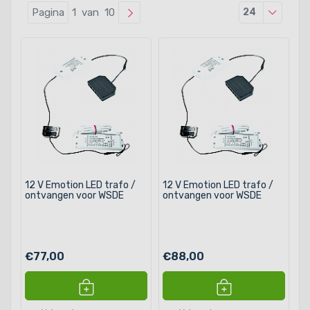
Producten
Pagina
1 van 10
24
12 V Emotion LED trafo /
12 V Emotion LED trafo /
ontvangen voor WSDE
ontvangen voor WSDE
€77,00
€88,00