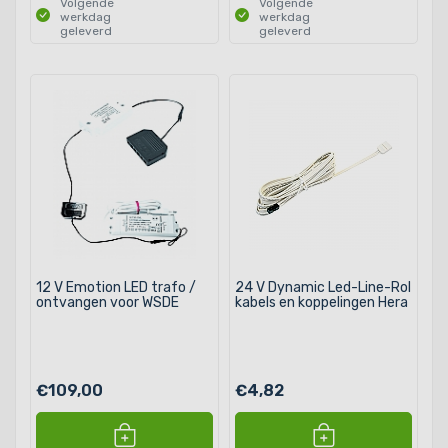
Volgende
Volgende
werkdag
werkdag
geleverd
geleverd
12 V Emotion LED trafo /
24 V Dynamic Led-Line-Rol
ontvangen voor WSDE
kabels en koppelingen Hera
€109,00
€4,82