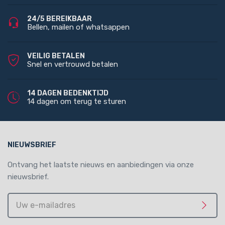
24/5 BEREIKBAAR
Bellen, mailen of whatsappen
VEILIG BETALEN
Snel en vertrouwd betalen
14 DAGEN BEDENKTIJD
14 dagen om terug te sturen
NIEUWSBRIEF
Ontvang het laatste nieuws en aanbiedingen via onze
nieuwsbrief.
Uw
e-
Meld 
mailadres