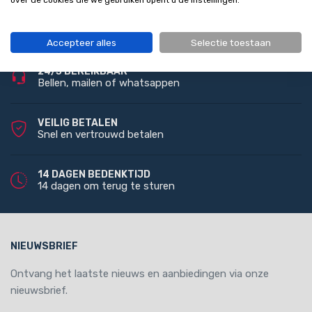
over de cookies die we gebruiken opent u de instellingen.
GRATIS VERZENDING
Bij bestelling vanaf 100 euro (NL)
Accepteer alles
Selectie toestaan
24/5 BEREIKBAAR
Bellen, mailen of whatsappen
VEILIG BETALEN
Snel en vertrouwd betalen
14 DAGEN BEDENKTIJD
14 dagen om terug te sturen
NIEUWSBRIEF
Ontvang het laatste nieuws en aanbiedingen via onze
nieuwsbrief.