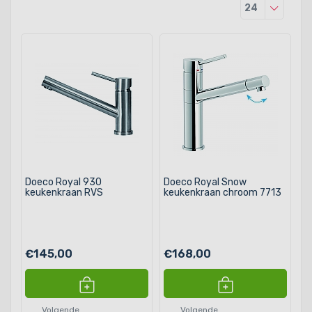
Producten
24
Doeco Royal 930
Doeco Royal Snow
keukenkraan RVS
keukenkraan chroom 7713
€145,00
€168,00
Volgende
Volgende