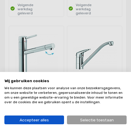
Volgende
Volgende
werkdag
werkdag
geleverd
geleverd
Wij gebruiken cookies
Doeco Royal Snow
Doeco Standaard
We kunnen deze plaatsen voor analyse van onze bezoekersgegevens,
keukenkraan Rvs-Look
keukenkraan chroom 81145
om onze website te verbeteren, gepersonaliseerde inhoud te tonen en
7713
om u een geweldige website-ervaring te bieden. Voor meer informatie
over de cookies die we gebruiken opent u de instellingen.
€201,00
€87,00
Accepteer alles
Selectie toestaan