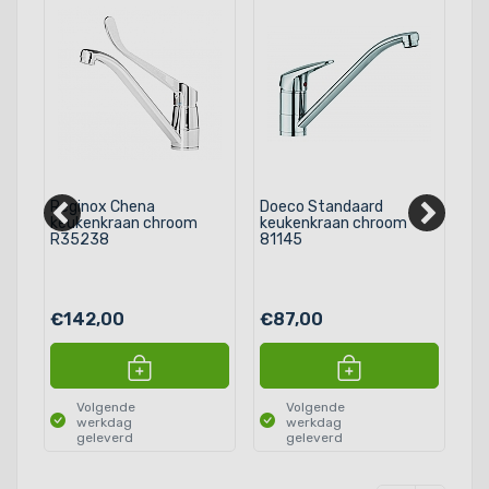
Reginox Chena
Doeco Standaard
Do
keukenkraan chroom
keukenkraan chroom
me
R35238
81145
ch
€142,00
€87,00
€
Volgende
Volgende
werkdag
werkdag
geleverd
geleverd