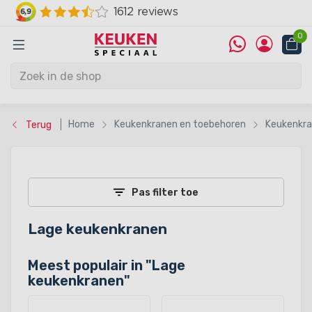
0
Home
Keukenkranen en toebehoren
Keukenkr
Terug
Pas filter toe
Lage keukenkranen
Meest populair in "
Lage
keukenkranen
"