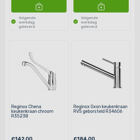
Volgende
Volgende
werkdag
werkdag
geleverd
geleverd
Reginox Chena
Reginox Oxon keukenkraan
keukenkraan chroom
RVS geborsteld R34606
R35238
€142,00
€184,00