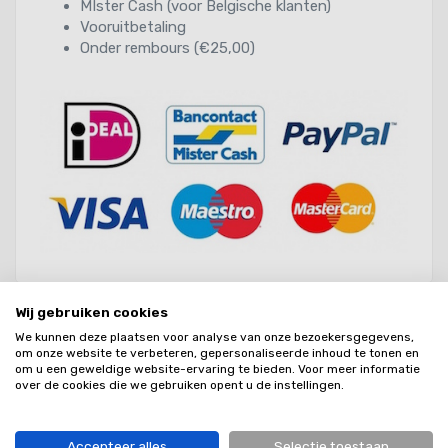
MIster Cash (voor Belgische klanten)
Vooruitbetaling
Onder rembours (€25,00)
Wij gebruiken cookies
We kunnen deze plaatsen voor analyse van onze bezoekersgegevens,
GRATIS VERZENDING
om onze website te verbeteren, gepersonaliseerde inhoud te tonen en
Bij bestelling vanaf 100 euro (NL)
om u een geweldige website-ervaring te bieden. Voor meer informatie
over de cookies die we gebruiken opent u de instellingen.
24/5 BEREIKBAAR
Bellen, mailen of whatsappen
Accepteer alles
Selectie toestaan