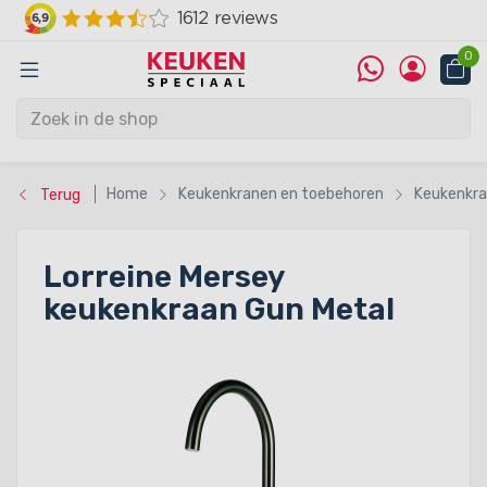
0
Home
Keukenkranen en toebehoren
Keukenkr
Terug
Lorreine Mersey
keukenkraan Gun Metal