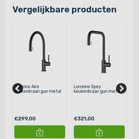
Vergelijkbare producten
Lorreine Aire
Lorreine Spey
Lo
keukenkraan gun metal
keukenkraan gun metal
ke
€299,00
€321,00
€