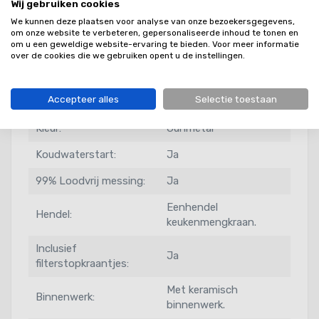
Wij gebruiken cookies
We kunnen deze plaatsen voor analyse van onze bezoekersgegevens,
om onze website te verbeteren, gepersonaliseerde inhoud te tonen en
Extra info
om u een geweldige website-ervaring te bieden. Voor meer informatie
over de cookies die we gebruiken opent u de instellingen.
Productserie:
Mersey
Accepteer alles
Selectie toestaan
Levertijd:
Voorraad
Kleur:
Gunmetal
Koudwaterstart:
Ja
99% Loodvrij messing:
Ja
Eenhendel
Hendel:
keukenmengkraan.
Inclusief
Ja
filterstopkraantjes:
Met keramisch
Binnenwerk:
binnenwerk.