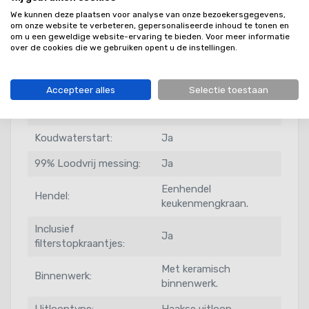
We kunnen deze plaatsen voor analyse van onze bezoekersgegevens,
Extra info
om onze website te verbeteren, gepersonaliseerde inhoud te tonen en
om u een geweldige website-ervaring te bieden. Voor meer informatie
over de cookies die we gebruiken opent u de instellingen.
Productserie:
Medway
Levertijd:
Voorraad
Accepteer alles
Selectie toestaan
Kleur:
Gold
Koudwaterstart:
Ja
99% Loodvrij messing:
Ja
Eenhendel
Hendel:
keukenmengkraan.
Inclusief
Ja
filterstopkraantjes:
Met keramisch
Binnenwerk:
binnenwerk.
Uitlooptype:
Haakse uitloop