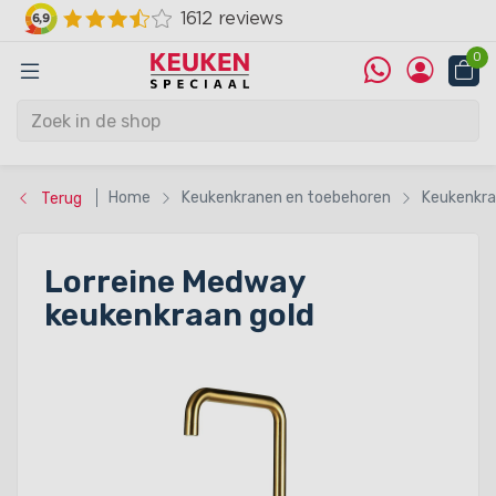
0
Home
Keukenkranen en toebehoren
Keukenkr
Terug
Lorreine Medway
keukenkraan gold