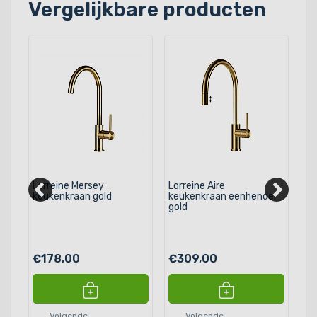
Vergelijkbare producten
Lorreine Mersey
Lorreine Aire
Lo
keukenkraan gold
keukenkraan eenhendel
ke
gold
€178,00
€309,00
€
Volgende
Volgende