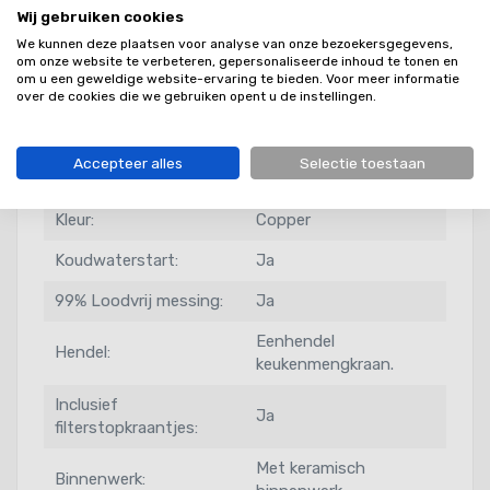
meer modellen van
Lorreine
bij Keukenspeciaal.
Wij gebruiken cookies
We kunnen deze plaatsen voor analyse van onze bezoekersgegevens,
om onze website te verbeteren, gepersonaliseerde inhoud te tonen en
om u een geweldige website-ervaring te bieden. Voor meer informatie
Extra info
over de cookies die we gebruiken opent u de instellingen.
Productserie:
Mersey
Accepteer alles
Selectie toestaan
Levertijd:
Voorraad
Kleur:
Copper
Koudwaterstart:
Ja
99% Loodvrij messing:
Ja
Eenhendel
Hendel:
keukenmengkraan.
Inclusief
Ja
filterstopkraantjes:
Met keramisch
Binnenwerk: