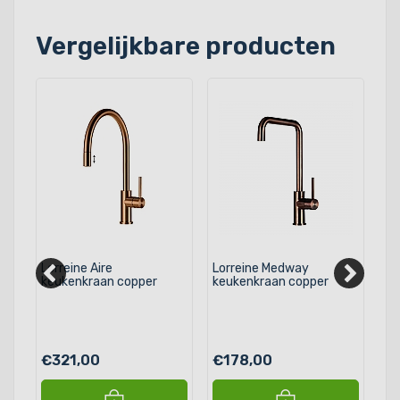
Vergelijkbare producten
Lorreine Aire
Lorreine Medway
Ne
ld
keukenkraan copper
keukenkraan copper
ke
64
€321,00
€178,00
€