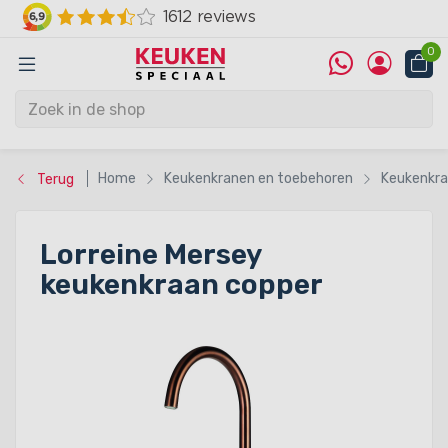
0
Home
Keukenkranen en toebehoren
Keukenkr
Terug
Lorreine Mersey
keukenkraan copper