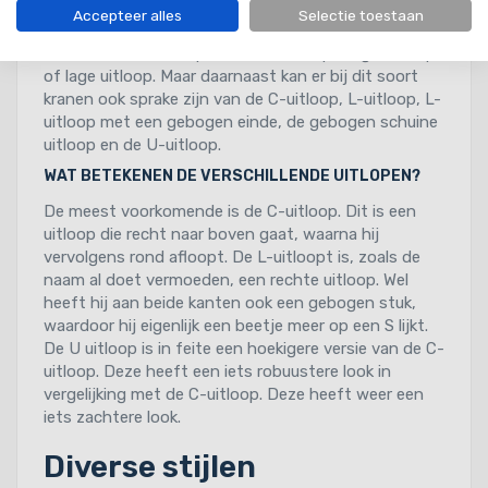
RVS keukenkranen kunnen verschillende soorten
Accepteer alles
Selectie toestaan
uitlopen hebben. Zo kan er bij RVS kranen sprake zijn
van een vaste uitloop, flexibele uitloop, hoge uitloop
of lage uitloop. Maar daarnaast kan er bij dit soort
kranen ook sprake zijn van de C-uitloop, L-uitloop, L-
uitloop met een gebogen einde, de gebogen schuine
uitloop en de U-uitloop.
WAT BETEKENEN DE VERSCHILLENDE UITLOPEN?
De meest voorkomende is de C-uitloop. Dit is een
uitloop die recht naar boven gaat, waarna hij
vervolgens rond afloopt. De L-uitloopt is, zoals de
naam al doet vermoeden, een rechte uitloop. Wel
heeft hij aan beide kanten ook een gebogen stuk,
waardoor hij eigenlijk een beetje meer op een S lijkt.
De U uitloop is in feite een hoekigere versie van de C-
uitloop. Deze heeft een iets robuustere look in
vergelijking met de C-uitloop. Deze heeft weer een
iets zachtere look.
Diverse stijlen