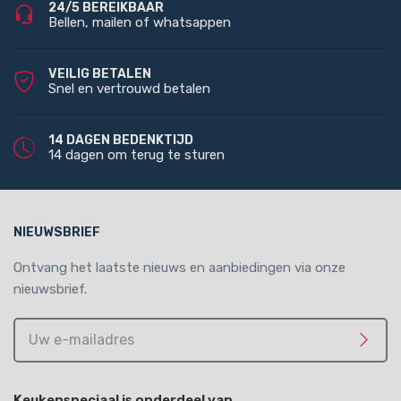
24/5 BEREIKBAAR
Bellen, mailen of whatsappen
VEILIG BETALEN
Snel en vertrouwd betalen
14 DAGEN BEDENKTIJD
14 dagen om terug te sturen
NIEUWSBRIEF
Ontvang het laatste nieuws en aanbiedingen via onze
nieuwsbrief.
Uw
e-
Meld 
mailadres
Keukenspeciaal is onderdeel van