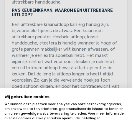
uittrekbare handdouche.
RVS KEUKENKRAAN, WAAROM EEN UITTREKBARE
UITLOOP?
Een uittrekbare kraanuitloop kan erg handig zijn,
bijvoorbeeld tijdens de afwas. Een kraan met
uittrekbare perlator, flexibele uitloop, losse
handdouche, etcetera is handig wanneer je hoge of
grote pannen makkelijker wilt kunnen afwassen, of
wanneer je een extra spoelbak hebt. Het maakt
eigenlijk niet uit wat voor soort keuken je ook hebt,
een uittrekbare uitloop bewijst altijd zijn nut in de
keuken. Dat de lengte uitloop langer is heeft altijd
voordelen. Zo kun je die vervelende hoekjes toch
goed schoon krijgen, en door het contragewicht valt
de uitloop altijd weer terug op zijn plaats na gebruik.
Wij gebruiken cookies
RVS keukenkraan en
We kunnen deze plaatsen voor analyse van onze bezoekersgegevens,
om onze website te verbeteren, gepersonaliseerde inhoud te tonen en
verschillende soorten
om u een geweldige website-ervaring te bieden. Voor meer informatie
over de cookies die we gebruiken opent u de instellingen.
uitloop