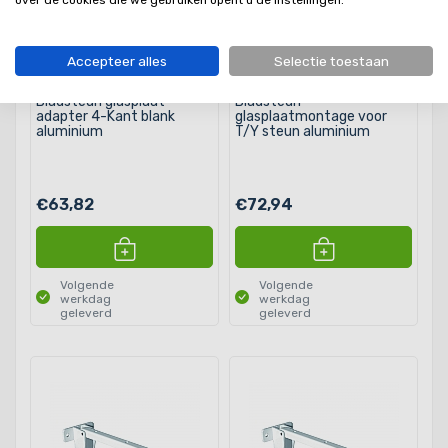
over de cookies die we gebruiken opent u de instellingen.
Accepteer alles
Selectie toestaan
Bladsteun glasplaat
Bladsteun
adapter 4-Kant blank
glasplaatmontage voor
aluminium
T/Y steun aluminium
€63,82
€72,94
Volgende
Volgende
werkdag
werkdag
geleverd
geleverd