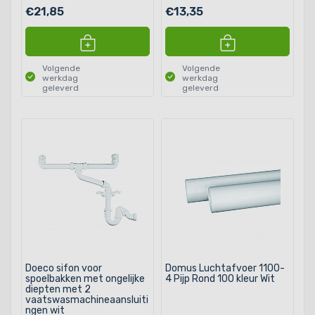
€21,85
€13,35
Volgende
Volgende
werkdag
werkdag
geleverd
geleverd
Doeco sifon voor
Domus Luchtafvoer 1100-
spoelbakken met ongelijke
4 Pijp Rond 100 kleur Wit
diepten met 2
vaatswasmachineaansluiti
ngen wit