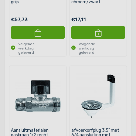
grijs
chroom/zwart
€57,73
€17,11
Volgende
Volgende
werkdag
werkdag
geleverd
geleverd
Aansluitmaterialen
afvoerkorfplug 3,5" met
gaskraan 1/2 recht
6/4 aansluiting met