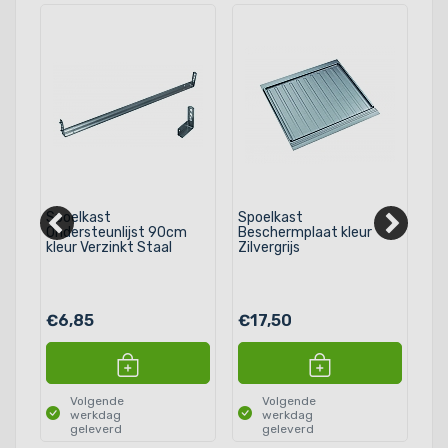
Spoelkast
Spoelkast
Do
Ondersteunlijst 90cm
Beschermplaat kleur
sp
kleur Verzinkt Staal
Zilvergrijs
on
va
it
€6,85
€17,50
€
Volgende
Volgende
werkdag
werkdag
geleverd
geleverd