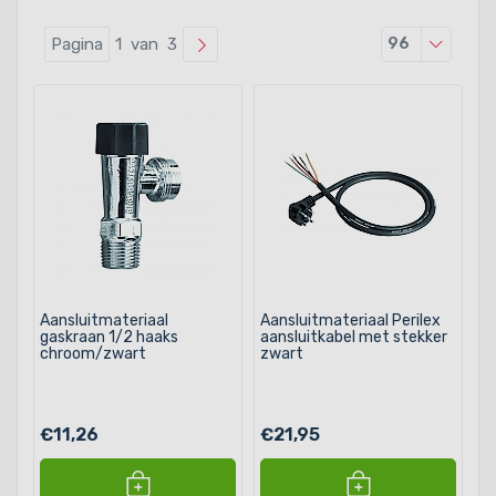
Producten
Pagina
1 van 3
96
Aansluitmateriaal
Aansluitmateriaal Perilex
gaskraan 1/2 haaks
aansluitkabel met stekker
chroom/zwart
zwart
€11,26
€21,95