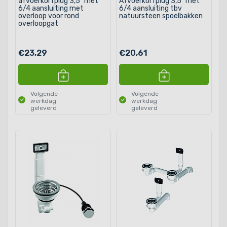
afvoerkorfplug 3,5" met
Afvoerkorfplug 3,5" met
6/4 aansluiting met
6/4 aansluiting tbv
overloop voor rond
natuursteen spoelbakken
overloopgat
€23,29
€20,61
Volgende
Volgende
werkdag
werkdag
geleverd
geleverd