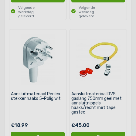
Volgende
Volgende
werkdag
werkdag
geleverd
geleverd
Aansluitmateriaal Perilex
Aansluitmateriaal RVS
stekker haaks 5-Polig wit
gaslang 750mm geel met
aansluitnippels
haaks/recht met tape
gastec
€18,99
€45,00