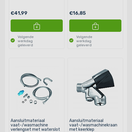
€41,99
€16,85
Volgende
Volgende
werkdag
werkdag
geleverd
geleverd
Aansluitmateriaal
Aansluitmateriaal
vaat-/wasmachine
vaat-/wasmachinekraan
verlengset met waterslot
met keerklep