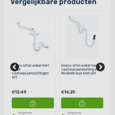
Vergelijkbare producten
met
Doeco sifon enkel met
Doeco sifon enkel met
Do
t
twee
vaatwasaansluiting en
sp
vaatwasaansluitingen
flexibele buis knel wit
aa
wit
va
wi
€12,49
€16,25
€
Volgende
Volgende