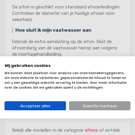
De sifon is geschikt voor standaard afvoerleidingen.
Controleer de diameter van je huidige afvoer voor
zekerheid.
Hoe sluit ik mijn vaatwasser aan
Gebruik de extra aansluiting op de sifon. Sluit de
afvoerslang van de vaatwasser hierop aan volgens
de montagehandleiding.
Is dit model makkelijk schoon te maken
Wij gebruiken cookies
We kunnen deze plaatsen voor analyse van onze bezoekersgegevens,
Ja. De sifon kan eenvoudig worden gedemonteerd
om onze website te verbeteren, gepersonaliseerde inhoud te tonen en
zodat je eventuele verstoppingen kunt verwijderen.
om u een geweldige website-ervaring te bieden. Voor meer informatie
over de cookies die we gebruiken opent u de instellingen.
Wat is de kleur van de sifon
De sifon heeft een witte afwerking die netjes onder
Accepteer alles
Selectie toestaan
de spoelbak past.
Bekijk alle modellen in de categorie
sifons
of ontdek