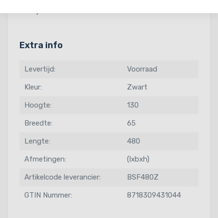
bladsteunen
of ontdek meer oplossingen van
Doeco
voor jouw keuken.
Extra info
Levertijd:
Voorraad
Kleur:
Zwart
Hoogte:
130
Breedte:
65
Lengte:
480
Afmetingen:
(lxbxh)
Artikelcode leverancier:
BSF480Z
GTIN Nummer:
8718309431044