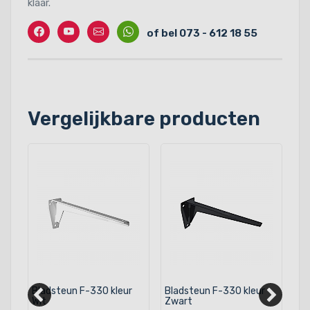
klaar.
Facebook
Twitter
Contact
Whatssapp
of bel 073 - 612 18 55
Vergelijkbare producten
Bladsteun F-330 kleur
Bladsteun F-330 kleur
Bl
Wit
Zwart
Wi