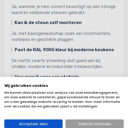
Ja, wanneer je hem correct bevestigt op een stevige
wand en voldoende steunen gebruikt.
Kan ik de steun zelf monteren
Ja, met basisgereedschap zoals een boormachine,
waterpas en geschikte pluggen.
Past de RAL 9005 kleur bij moderne keukens
De matte zwarte afwerking sluit goed aan bij
strakke, moderne en industriële interieurstijlen.
Hoe zorg ik voor een stabiele
bladconstructie
Wij gebruiken cookies
Zorg voor een solide wand, plaats meerdere steunen
We kunnen deze plaatsen voor analyse van onze bezoekersgegevens,
om onze website te verbeteren, gepersonaliseerde inhoud te tonen en
op gelijke hoogte en verdeel het gewicht over
om u een geweldige website-ervaring te bieden. Voor meer informatie
meerdere punten.
over de cookies die we gebruiken opent u de instellingen.
Bekijk alle producten binnen de categorie
Accepteer alles
Selectie toestaan