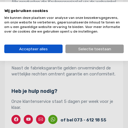
Alle producten die Keukenspeciaal.nl via de webwinkel
verkoopt hebben een geldige fabrieksgarantie.
Wij gebruiken cookies
We kunnen deze plaatsen voor analyse van onze bezoekersgegevens,
Wilt u de garantietermijn van een specifieke fabrikant
om onze website te verbeteren, gepersonaliseerde inhoud te tonen en
weten? Bel of mail ons gerust even!
om u een geweldige website-ervaring te bieden. Voor meer informatie
over de cookies die we gebruiken opent u de instellingen.
Mocht U van de garantie gebruik willen maken, dan
kunt U een mail sturen met factuur en de
Accepteer alles
Selectie toestaan
klachtomschrijving. Binnen 1 werkdag heeft u van
ons een reactie terug.
Naast de fabrieksgarantie gelden onverminderd de
wettelijke rechten omtrent garantie en conformiteit.
Heb je hulp nodig?
Onze klantenservice staat 5 dagen per week voor je
klaar.
Facebook
Twitter
Contact
Whatssapp
of bel 073 - 612 18 55