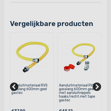
Vergelijkbare producten
Aansluitmateriaal RVS
Aansluitmateriaal RVS
Aa
gasslang 600mm geel
gasslang 600mm geel
ga
gastec
met aansluitnippels
ga
haaks/recht met tape
gastec
€37,90
€45,12
€