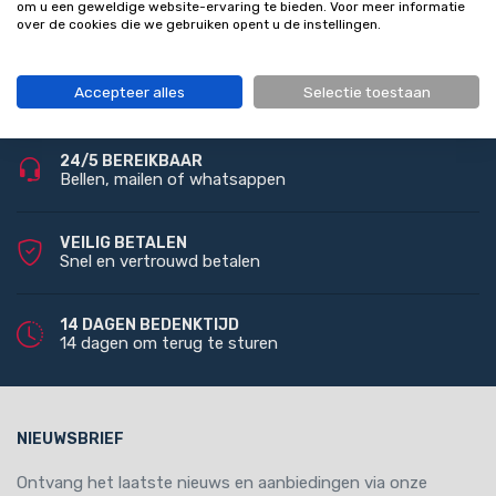
om u een geweldige website-ervaring te bieden. Voor meer informatie
over de cookies die we gebruiken opent u de instellingen.
GRATIS VERZENDING
Accepteer alles
Selectie toestaan
Bij bestelling vanaf 100 euro (NL)
24/5 BEREIKBAAR
Bellen, mailen of whatsappen
VEILIG BETALEN
Snel en vertrouwd betalen
14 DAGEN BEDENKTIJD
14 dagen om terug te sturen
NIEUWSBRIEF
Ontvang het laatste nieuws en aanbiedingen via onze