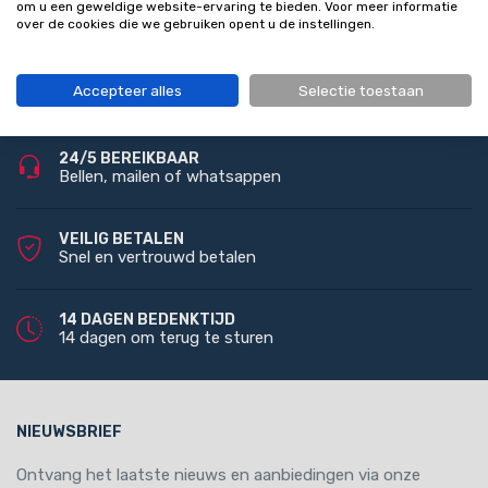
om u een geweldige website-ervaring te bieden. Voor meer informatie
over de cookies die we gebruiken opent u de instellingen.
GRATIS VERZENDING
Accepteer alles
Selectie toestaan
Bij bestelling vanaf 100 euro (NL)
24/5 BEREIKBAAR
Bellen, mailen of whatsappen
VEILIG BETALEN
Snel en vertrouwd betalen
14 DAGEN BEDENKTIJD
14 dagen om terug te sturen
NIEUWSBRIEF
Ontvang het laatste nieuws en aanbiedingen via onze