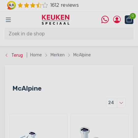
0
Home
Merken
McAlpine
Terug
McAlpine
Producten
24