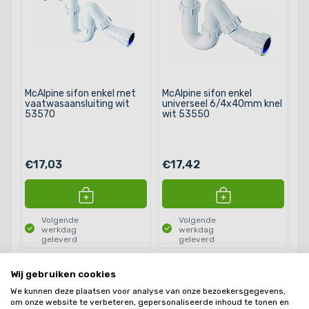
McAlpine sifon enkel met
McAlpine sifon enkel
vaatwasaansluiting wit
universeel 6/4x40mm knel
53570
wit 53550
€17,03
€17,42
Volgende
Volgende
werkdag
werkdag
geleverd
geleverd
Wij gebruiken cookies
Producten
24
We kunnen deze plaatsen voor analyse van onze bezoekersgegevens,
om onze website te verbeteren, gepersonaliseerde inhoud te tonen en