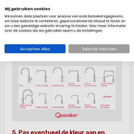
4. Kies uw favoriete Quooker kraan
Wij gebruiken cookies
Nu kunt u kiezen welke kraan u graag in uw
We kunnen deze plaatsen voor analyse van onze bezoekersgegevens,
thuissitituatie ziet. Nadat u een keuze heeft
om onze website te verbeteren, gepersonaliseerde inhoud te tonen en
gemaakt, kunt u gewoon nog omschakelen naar een
om u een geweldige website-ervaring te bieden. Voor meer informatie
andere Quooker kraan om te kijken of die beter bij uw
over de cookies die we gebruiken opent u de instellingen.
situatie past. Het is belangrijk dat u de marker op de
plaats neerlegt waar u de kraan in werkelijkheid ook
Accepteer alles
Selectie toestaan
zou plaatsen. Dit geeft het meest realistische beeld.
5. Pas eventueel de kleur aan en