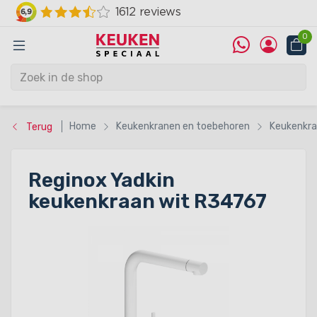
0
Home
Keukenkranen en toebehoren
Keukenkr
Terug
Reginox Yadkin
keukenkraan wit R34767