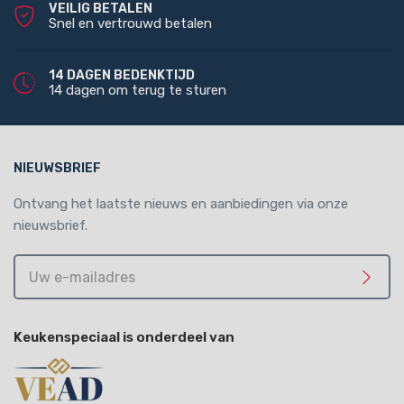
VEILIG BETALEN
Snel en vertrouwd betalen
14 DAGEN BEDENKTIJD
14 dagen om terug te sturen
NIEUWSBRIEF
Ontvang het laatste nieuws en aanbiedingen via onze
nieuwsbrief.
Uw
e-
Meld 
mailadres
Keukenspeciaal is onderdeel van