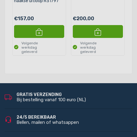
haakse uitloop R31797
€157,00
€200,00
€
Volgende
Volgende
werkdag
werkdag
geleverd
geleverd
GRATIS VERZENDING
Bij bestelling vanaf 100 euro (NL)
24/5 BEREIKBAAR
Bellen, mailen of whatsappen