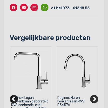
Facebook
Twitter
Contact
Whatssapp
of bel 073 - 612 18 55
Vergelijkbare producten
Reginox Logan
Reginox Huron
Kr
keukenkraan geborsteld
keukenkraan RVS
RVS eenhendel met
R34576