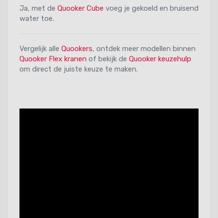
Ja, met de
Quooker Cube
voeg je gekoeld en bruisend
water toe.
Vergelijk alle
Quookers
, ontdek meer modellen binnen
Quooker Flex kranen
of bekijk de
Quooker keuzehulp
om direct de juiste keuze te maken.