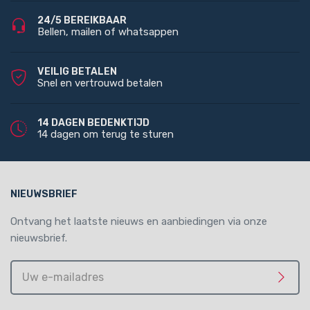
24/5 BEREIKBAAR
Bellen, mailen of whatsappen
VEILIG BETALEN
Snel en vertrouwd betalen
14 DAGEN BEDENKTIJD
14 dagen om terug te sturen
NIEUWSBRIEF
Ontvang het laatste nieuws en aanbiedingen via onze
nieuwsbrief.
Uw
e-
Meld 
mailadres