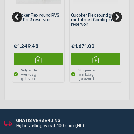
se
Quooker Flex round RVS
Quooker Flex round gun
Qu
met Pro3 reservoir
metal met Combi plus
me
reservoir
€1.249,48
€1.671,00
€1
Volgende
Volgende
werkdag
werkdag
geleverd
geleverd
GRATIS VERZENDING
Bij bestelling vanaf 100 euro (NL)