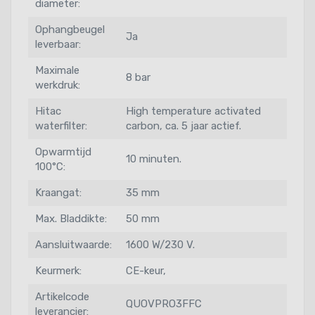
diameter:
Ophangbeugel
Ja
leverbaar:
Maximale
8 bar
werkdruk:
Hitac
High temperature activated
waterfilter:
carbon, ca. 5 jaar actief.
Opwarmtijd
10 minuten.
100°C:
Kraangat:
35 mm
Max. Bladdikte:
50 mm
Aansluitwaarde:
1600 W/230 V.
Keurmerk:
CE-keur,
Artikelcode
QUOVPRO3FFC
leverancier: