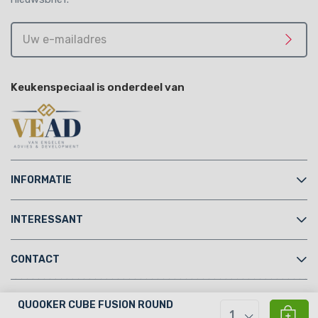
Uw
e-
Meld 
mailadres
Keukenspeciaal is onderdeel van
INFORMATIE
INTERESSANT
CONTACT
Copyright © 2026 Keukenspeciaal.nl
QUOOKER CUBE FUSION ROUND
1
ZWART MET COMBI+ RESERVOIR
...