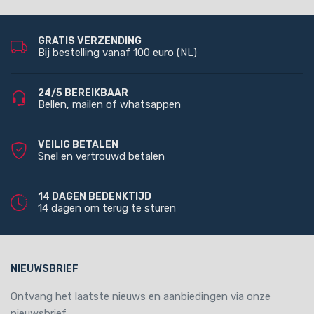
GRATIS VERZENDING
Bij bestelling vanaf 100 euro (NL)
24/5 BEREIKBAAR
Bellen, mailen of whatsappen
VEILIG BETALEN
Snel en vertrouwd betalen
14 DAGEN BEDENKTIJD
14 dagen om terug te sturen
NIEUWSBRIEF
Ontvang het laatste nieuws en aanbiedingen via onze
nieuwsbrief.