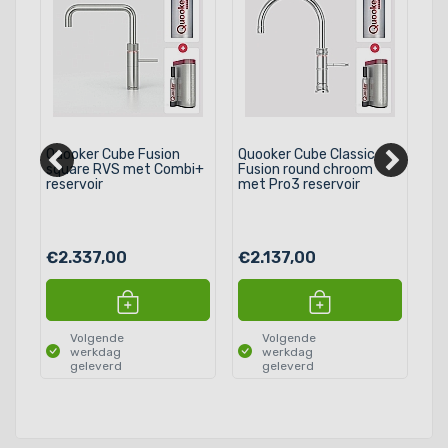
Quooker Cube Fusion
Quooker Cube Classic
Qu
square RVS met Combi+
Fusion round chroom
Fu
reservoir
met Pro3 reservoir
Co
€2.337,00
€2.137,00
€
Volgende
Volgende
werkdag
werkdag
geleverd
geleverd