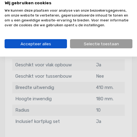
Wij gebruiken cookies
Lengte uitwendig
540
We kunnen deze plaatsen voor analyse van onze bezoekersgegevens,
om onze website te verbeteren, gepersonaliseerde inhoud te tonen en
Model
Enkel
om u een geweldige website-ervaring te bieden. Voor meer informatie
over de cookies die we gebruiken opent u de instellingen.
Geschikt voor inleg
Ja
Geschikt voor onderbouw
Ja
Accepteer alles
Selectie toestaan
Geschikt voor opbouw
Nee
Geschikt voor vlak opbouw
Ja
Geschikt voor tussenbouw
Nee
Breedte uitwendig
410 mm.
Hoogte inwendig
180 mm.
Radius
10
Inclusief korfplug set
Ja