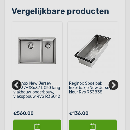
Vergelijkbare producten
Reginox New Jersey
Reginox Spoelbak
Re
7 L
34x37+18x37 L OKG lang
Inzetbakje New Jersey
sp
vlakbouw, onderbouw,
kleur Rvs R33838
La
uw
vlakopbouw RVS R33012
€560,00
€136,00
€