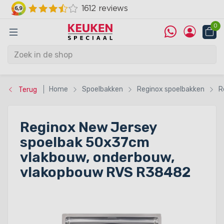
0
Home
Spoelbakken
Reginox spoelbakken
R
Terug
Reginox New Jersey
spoelbak 50x37cm
vlakbouw, onderbouw,
vlakopbouw RVS R38482