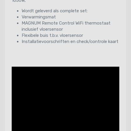
1050W,
Wordt geleverd als complete set:
Verwarmingsmat
MAGNUM Remote Control WiFi thermostaat
inclusief vloersensor
Flexibele buis t.b.v. vloersensor
Installatievoorschriften en check/controle kaart