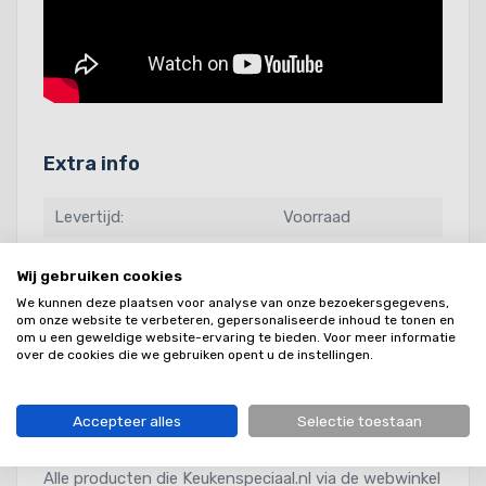
Extra info
Levertijd:
Voorraad
Kleur:
Wit
Wij gebruiken cookies
Artikelcode leverancier:
201405
We kunnen deze plaatsen voor analyse van onze bezoekersgegevens,
om onze website te verbeteren, gepersonaliseerde inhoud te tonen en
GTIN Nummer:
8717185490350
om u een geweldige website-ervaring te bieden. Voor meer informatie
over de cookies die we gebruiken opent u de instellingen.
Accepteer alles
Selectie toestaan
Garantie
Alle producten die Keukenspeciaal.nl via de webwinkel