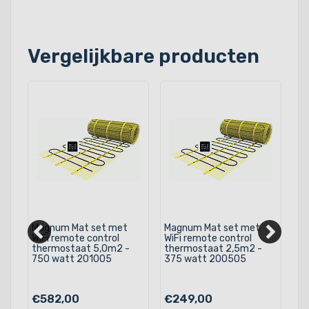
Vergelijkbare producten
Magnum Mat set met
Magnum Mat set met
Ma
WiFi remote control
WiFi remote control
Wi
thermostaat 5,0m2 -
thermostaat 2,5m2 -
th
750 watt 201005
375 watt 200505
12
€582,00
€249,00
€