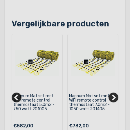
Vergelijkbare producten
Magnum Mat set met
Magnum Mat set met
Ma
WiFi remote control
WiFi remote control
Wi
thermostaat 5,0m2 -
thermostaat 7,0m2 -
th
750 watt 201005
1050 watt 201405
12
€582,00
€732,00
€