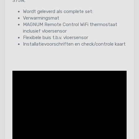
375W,
Wordt geleverd als complete set:
Verwarmingsmat
MAGNUM Remote Control WiFi thermostaat
inclusief vloersensor
Flexibele buis t.b.v. vloersensor
Installatievoorschriften en check/controle kaart