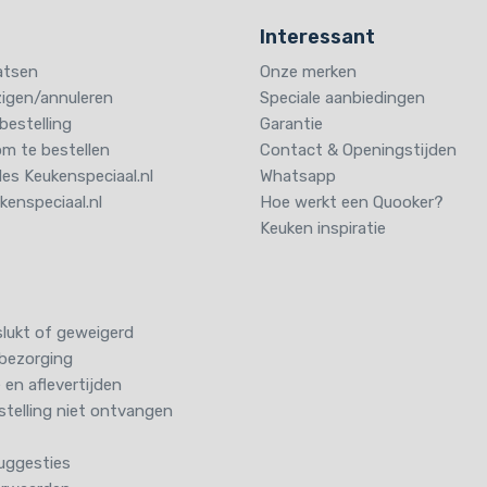
Interessant
aatsen
Onze merken
jzigen/annuleren
Speciale aanbiedingen
bestelling
Garantie
om te bestellen
Contact & Openingstijden
s Keukenspeciaal.nl
Whatsapp
enspeciaal.nl
Hoe werkt een Quooker?
Keuken inspiratie
slukt of geweigerd
bezorging
 en aflevertijden
stelling niet ontvangen
uggesties