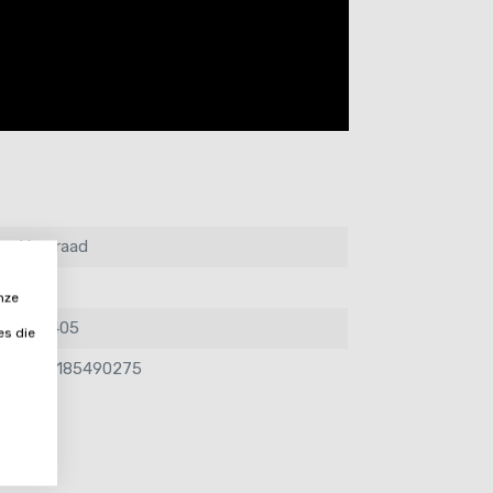
Voorraad
Wit
nze
200405
es die
8717185490275