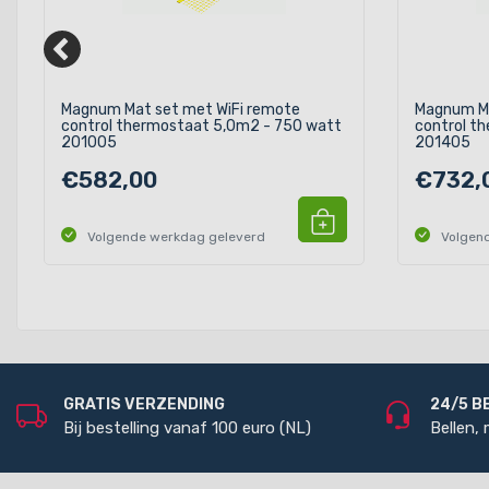
Magnum Mat set met WiFi remote
Magnum Ma
control thermostaat 5,0m2 - 750 watt
control t
201005
201405
€582,00
€732,
Volgende werkdag geleverd
Volgen
GRATIS VERZENDING
24/5 B
Bij bestelling vanaf 100 euro (NL)
Bellen,