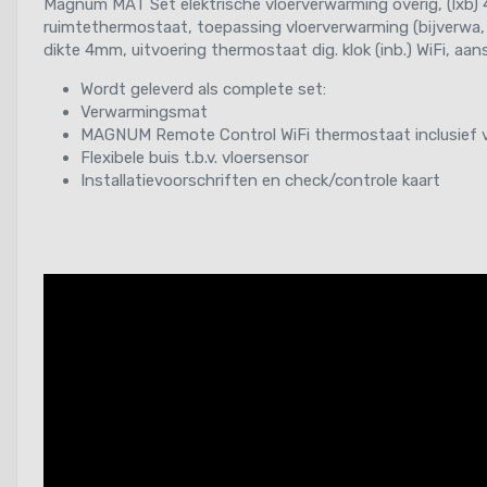
Magnum MAT Set elektrische vloerverwarming overig, (lxb
ruimtethermostaat, toepassing vloerverwarming (bijverwa,
dikte 4mm, uitvoering thermostaat dig. klok (inb.) WiFi, a
Wordt geleverd als complete set:
Verwarmingsmat
MAGNUM Remote Control WiFi thermostaat inclusief 
Flexibele buis t.b.v. vloersensor
Installatievoorschriften en check/controle kaart