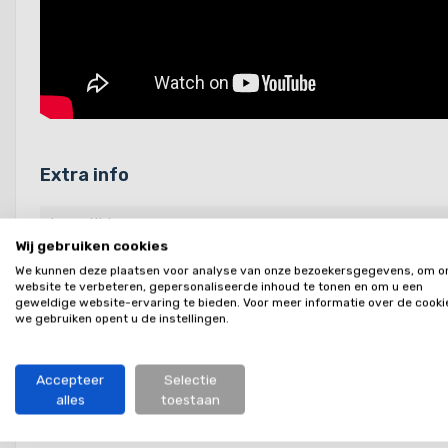
Extra info
Levertijd:
Wij gebruiken cookies
Kleur:
We kunnen deze plaatsen voor analyse van onze bezoekersgegevens, om o
website te verbeteren, gepersonaliseerde inhoud te tonen en om u een
Artikelcode leverancier:
geweldige website-ervaring te bieden. Voor meer informatie over de cooki
we gebruiken opent u de instellingen.
GTIN Nummer:
Accepteer
Selectie
alles
toestaan
Garantie