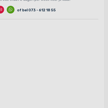
ontact
Whatssapp
of bel 073 - 612 18 55