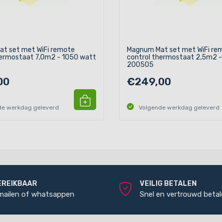
t set met WiFi remote
Magnum Mat set met WiFi re
hermostaat 7,0m2 - 1050 watt
control thermostaat 2,5m2 
200505
00
€249,00
de werkdag geleverd
Volgende werkdag geleverd
EREIKBAAR
VEILIG BETALEN
 mailen of whatsappen
Snel en vertrouwd beta