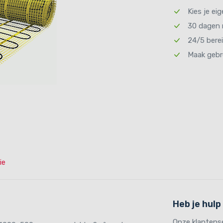
MAGNUM MAT
Kies je ei
REMOTE CO
THERMOSTAA
30 dagen 
WATT 2004
24/5 bere
Maak gebr
ie
Heb je hulp
Onze klantense