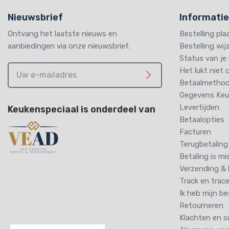
Nieuwsbrief
Informatie
Ontvang het laatste nieuws en
Bestelling pl
aanbiedingen via onze nieuwsbrief.
Bestelling wi
Status van je 
Uw
Het lukt niet 
e-
Betaalmethode
Meld je aan
mailadres
Gegevens Keuk
Levertijden
Keukenspeciaal is onderdeel van
Betaalopties
Facturen
Terugbetaling
Betaling is mi
Verzending & 
Track en trace
Ik heb mijn be
Retourneren
Klachten en s