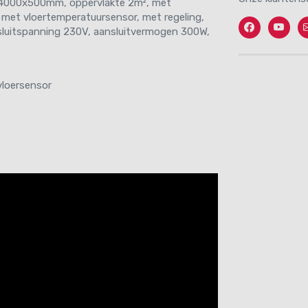
) 4000x500mm, oppervlakte 2m², met
 met vloertemperatuursensor, met regeling,
Facebook
Twitter
C
ansluitspanning 230V, aansluitvermogen 300W,
vloersensor