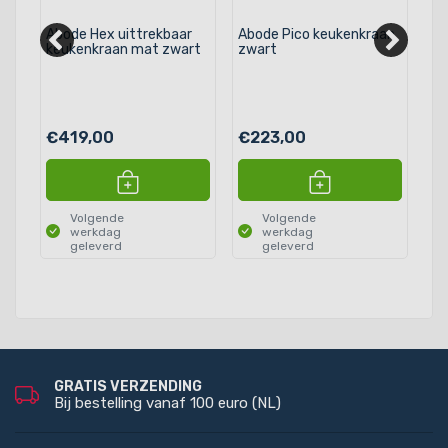
Abode Hex uittrekbaar
Abode Pico keukenkraan
Ab
keukenkraan mat zwart
zwart
ke
€419,00
€223,00
€
Volgende
Volgende
werkdag
werkdag
geleverd
geleverd
GRATIS VERZENDING
Bij bestelling vanaf 100 euro (NL)