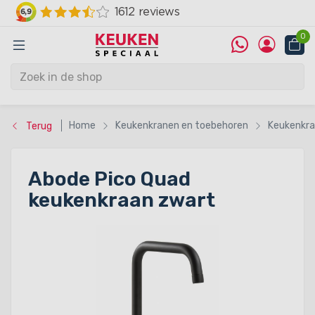
0
Home
Keukenkranen en toebehoren
Keukenkr
Terug
Abode Pico Quad
keukenkraan zwart