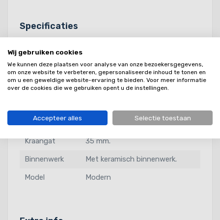
Specificaties
Merk
Abode
Wij gebruiken cookies
We kunnen deze plaatsen voor analyse van onze bezoekersgegevens,
Kleur
Mat zwart
om onze website te verbeteren, gepersonaliseerde inhoud te tonen en
om u een geweldige website-ervaring te bieden. Voor meer informatie
Hendel
Tweehendel keukenmengkraan.
over de cookies die we gebruiken opent u de instellingen.
Max. Bladdikte
40 mm.
Accepteer alles
Selectie toestaan
Uitlooptype
Normale uitloop.
Kraangat
35 mm.
Binnenwerk
Met keramisch binnenwerk.
Model
Modern