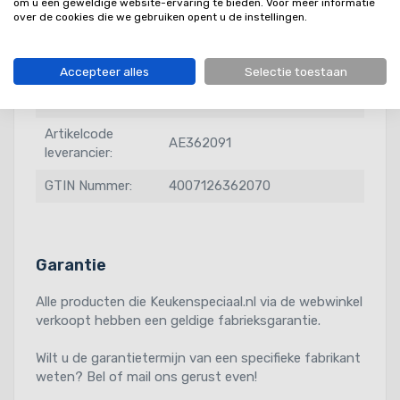
ladefront.
om u een geweldige website-ervaring te bieden. Voor meer informatie
over de cookies die we gebruiken opent u de instellingen.
Kastbreedte:
900 mm
Diepte:
491 mm
Accepteer alles
Selectie toestaan
Breedte:
860 mm
Artikelcode
AE362091
leverancier:
GTIN Nummer:
4007126362070
Garantie
Alle producten die Keukenspeciaal.nl via de webwinkel
verkoopt hebben een geldige fabrieksgarantie.
Wilt u de garantietermijn van een specifieke fabrikant
weten? Bel of mail ons gerust even!