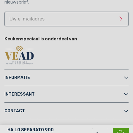
nieuwsbrief.
Uw
e-
Meld 
mailadres
Keukenspeciaal is onderdeel van
INFORMATIE
INTERESSANT
CONTACT
Copyright © 2026 Keukenspeciaal.nl
HAILO SEPARATO 900