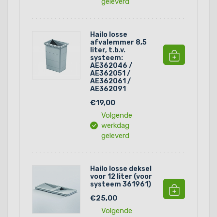
geleverd
Hailo losse
afvalemmer 8,5
liter, t.b.v.
systeem:
AE362046 /
AE362051 /
AE362061 /
AE362091
€19,00
Volgende
werkdag
geleverd
Hailo losse deksel
voor 12 liter (voor
systeem 361961)
€25,00
Volgende