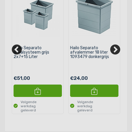
Hailo Separato
Hailo Separato
Ha
js
afvalsysteem grijs
afvalemmer 18 liter
inh
2x7+15 Liter
1093479 donkergrijs
sy
€51,00
€24,00
€
Volgende
Volgende
werkdag
werkdag
geleverd
geleverd