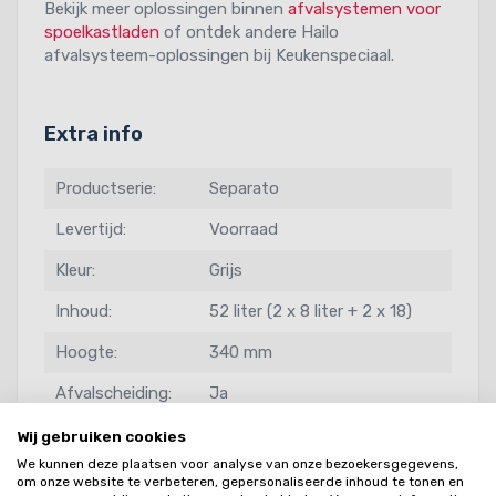
Bekijk meer oplossingen binnen
afvalsystemen voor
spoelkastladen
of ontdek andere Hailo
afvalsysteem-oplossingen bij Keukenspeciaal.
Extra info
Productserie:
Separato
Levertijd:
Voorraad
Kleur:
Grijs
Inhoud:
52 liter (2 x 8 liter + 2 x 18)
Hoogte:
340 mm
Afvalscheiding:
Ja
Kastdeurlogo:
Frontdeurkast
Wij gebruiken cookies
We kunnen deze plaatsen voor analyse van onze bezoekersgegevens,
Op de ladebodem en aan het
om onze website te verbeteren, gepersonaliseerde inhoud te tonen en
Montage: