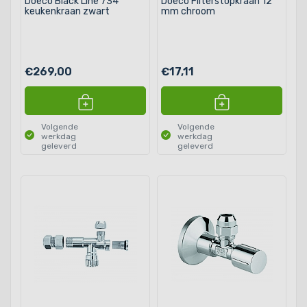
Doeco Black Line 734
Doeco Filterstopkraan 12
keukenkraan zwart
mm chroom
€269,00
€17,11
Volgende
Volgende
werkdag
werkdag
geleverd
geleverd