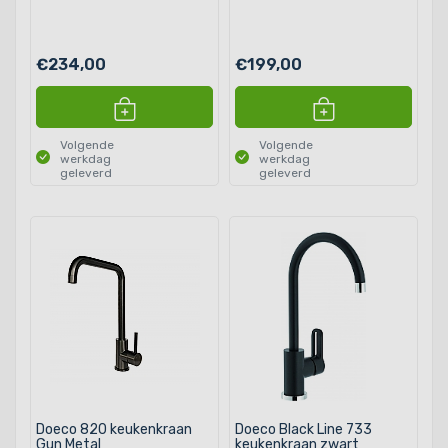
€234,00
€199,00
Volgende
Volgende
werkdag
werkdag
geleverd
geleverd
Doeco 820 keukenkraan
Doeco Black Line 733
Gun Metal
keukenkraan zwart