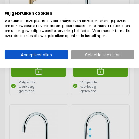
Wij gebruiken cookies
We kunnen deze plaatsen voor analyse van onze bezoekersgegevens,
Doeco Royal Cuci 96113
Doeco Royal Cuci
om onze website te verbeteren, gepersonaliseerde inhoud te tonen en
keukenkraan eenhendel
keukenkraan chroom
om u een geweldige website-ervaring te bieden. Voor meer informatie
gold
92413
over de cookies die we gebruiken opent u de instellingen.
Accepteer alles
Selectie toestaan
€231,00
€167,00
Volgende
Volgende
werkdag
werkdag
geleverd
geleverd