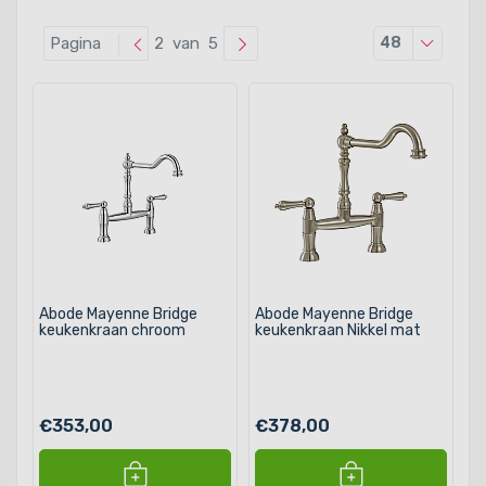
Producten
Pagina
2 van 5
48
Abode Mayenne Bridge
Abode Mayenne Bridge
keukenkraan chroom
keukenkraan Nikkel mat
€353,00
€378,00