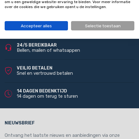
om u een geweldige website-ervaring te bieden. Voor meer informatie
over de cookies die we gebruiken opent u de instellingen.
GRATIS VERZENDING
Accepteer alles
Selectie toestaan
Bij bestelling vanaf 100 euro (NL)
24/5 BEREIKBAAR
Bellen, mailen of whatsappen
VEILIG BETALEN
Snel en vertrouwd betalen
14 DAGEN BEDENKTIJD
14 dagen om terug te sturen
NIEUWSBRIEF
Ontvang het laatste nieuws en aanbiedingen via onze